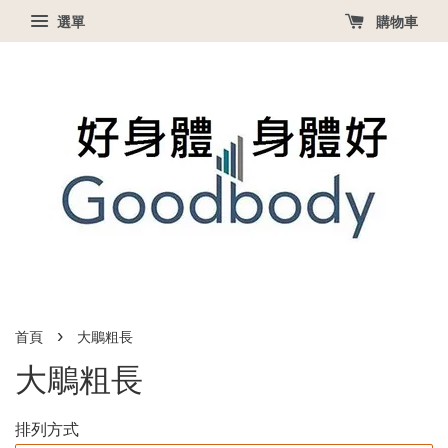
選單
購物車
›
首頁
大鵰粗長
大鵰粗長
排列方式